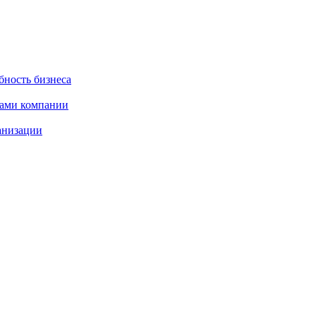
бность бизнеса
тами компании
анизации