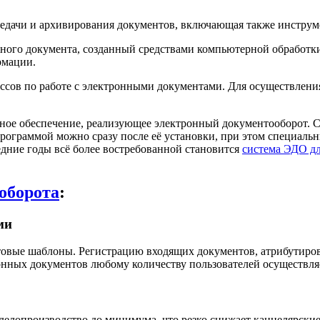
ередачи и архивирования документов, включающая также инстру
ого документа, созданный средствами компьютерной обработки
рмации.
сов по работе с электронными документами. Для осуществлени
ое обеспечение, реализующее электронный документооборот. С
 программой можно сразу после её установки, при этом специал
дние годы всё более востребованной становится
система ЭДО д
оборота
:
ми
товые шаблоны. Регистрацию входящих документов, атрибутиров
онных документов любому количеству пользователей осуществля
елопроизводство до минимума, что резко снижает канцелярские