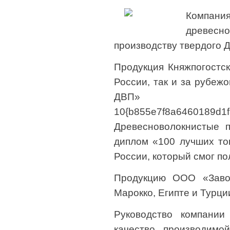
Компания
древесн
производству твердого 
Продукция Княжпогостск
России, так и за рубеж
ДВП» 
10{b855e7f8a6460189d1
Древесноволокнистые 
диплом «100 лучших тов
России, который смог по
Продукцию ООО «Завод
Марокко, Египте и Турци
Руководство компании
качество производимо