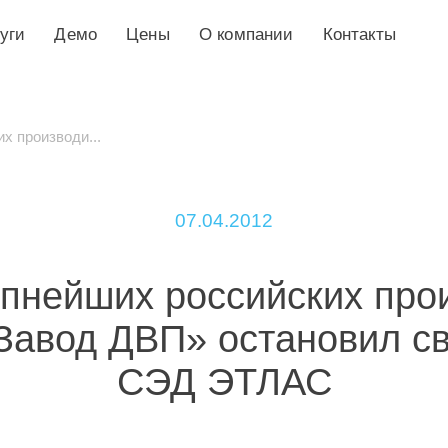
уги
Демо
Цены
О компании
Контакты
х производи...
07.04.2012
упнейших российских про
авод ДВП» остановил св
СЭД ЭТЛАС