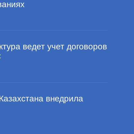
ваниях
тура ведет учет договоров
С
Казахстана внедрила