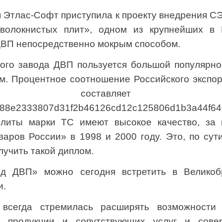
 Этлас-Софт приступила к проекту внедрения 
оволокнистых плит», одном из крупнейших в 
ДВП непосредственно мокрым способом.
ого завода ДВП пользуется большой популярно
ом. Процентное соотношение Российского экспо
составляет п
f88e2333807d31f2b46126cd12c125806d1b3a44f64
плиты марки ТС имеют высокое качество, за 
аров России» в 1998 и 2000 году. Это, по сут
лучить такой диплом.
 ДВП» можно сегодня встретить в Великоб
и.
 всегда стремилась расширять возможности 
й продукции и сопутствующих услуг и сове