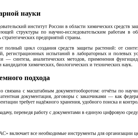
рарной науки
ельский институт России в области химических средств защи
ющей структуры по научно-исследовательским работам в об
ь стратегических предприятий страны.
полный цикл создания средств защиты растений: от синте
й, регистрационных испытаний в лабораторных и полевых ус
ии — синтеза, аналитических методов, применения фунгицид
и кандидатов химических, биологических и технических наук.
емного подхода
но связана с масштабным документооборотом: отчёты по научн
 патентная документация, договоры с заказчиками — как фед
ентации требует надёжного хранения, удобного поиска и контро
адачу, переведя работу с документами в единую цифровую сред
С» включает все необходимые инструменты для организации це