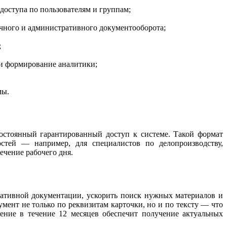
оступа по пользователям и группам;
чного и административного документооборота;
;
 и формирование аналитики;
мы.
остоянный гарантированный доступ к системе. Такой формат
остей — например, для специалистов по делопроизводству,
чение рабочего дня.
тивной документации, ускорить поиск нужных материалов и
ент не только по реквизитам карточки, но и по тексту — что
ние в течение 12 месяцев обеспечит получение актуальных