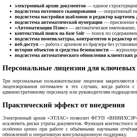
электронный архив документов
— единое структуриров
подсистема поточного сканирования
— оперативный пе
подсистема настройки шаблонов и редактор карточек
подсистема автоматической нумерации
— присвоение н
«Автоматизация Плюс»
— автоматическое именование, 
контекстный поиск на базе Solr
— поиск по содержимому
подсистема номенклатуры, контрагентов и редактор о
веб-доступ
— работа с архивом из браузера без установк
история объектов и средства безопасности
— журналиро
подсистема автоматического обновления клиентских р
Персональные лицензии для ключевых
Три персональные пользовательские лицензии закрепляются
лицензирования оптимален в тех случаях, когда работа с
административному персоналу или руководителям подразделен
Практический эффект от внедрения
Электронный архив «ЭТЛАС» позволит ФГУП «ВНИИХСЗР» сис
исключить риски утраты документов. Функция контекстного п
особенно ценно при работе с объёмными научными отчётами
обновлений и оперативную консультационную поддержку.