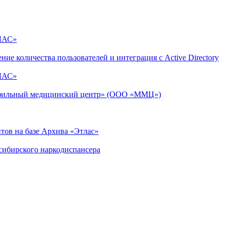
ТЛАС»
 количества пользователей и интеграция с Active Directory
ТЛАС»
фильный медицинский центр» (ООО «ММЦ»)
тов на базе Архива «Этлас»
сибирского наркодиспансера