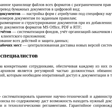
анное хранилище файлов всех форматов с разграничением прав д
ревод бумажных документов в цифровой вид;
 документов
— настройка форм с атрибутами под специфику нау
омеров документам по заданным правилам;
размещение и структурирование документов при их добавлении
 документов форматов MS Office, PDF и RTF;
тчётов
— систематизация фондов, учёт организаций-заказчиков
и клиентского приложения;
вание всех действий и защита данных;
абочих мест
— централизованная доставка новых версий систе
 специалистов
 за конкретными сотрудниками, обеспечивая каждому из них п
 архивом является регулярной частью должностных обязанн
ий, которым необходим оперативный доступ к документации в те
тематизировать хранение научно-технической и администра
оиска по содержимому даст возможность находить нужный докум
 и технологическими регламентами. Гарантийное сопровожде