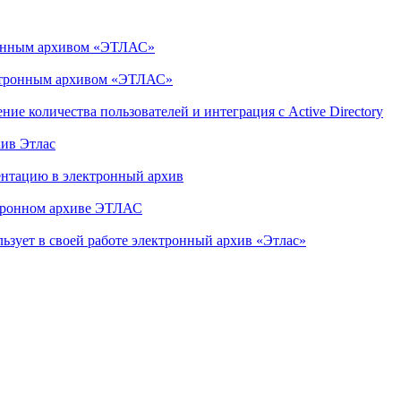
ронным архивом «ЭТЛАС»
ктронным архивом «ЭТЛАС»
 количества пользователей и интеграция с Active Directory
хив Этлас
нтацию в электронный архив
ктронном архиве ЭТЛАС
ьзует в своей работе электронный архив «Этлас»