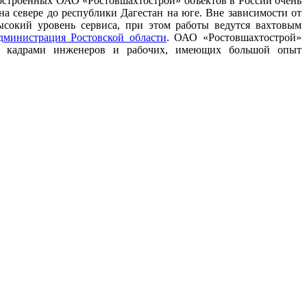
построенных ОАО «Ростовшахтострой» объектов в России очень
на севере до республики Дагестан на юге. Вне зависимости от
ысокий уровень сервиса, при этом работы ведутся вахтовым
дминистрация Ростовской области
. ОАО «Ростовшахтострой»
ми кадрами инженеров и рабочих, имеющих большой опыт