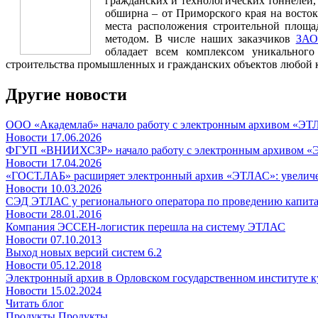
гражданских и технологических тоннелей
обширна – от Приморского края на восток
места расположения строительной площа
методом. В числе наших заказчиков
ЗАО
обладает всем комплексом уникальног
строительства промышленных и гражданских объектов любой 
Другие новости
ООО «Академлаб» начало работу с электронным архивом «Э
Новости
17.06.2026
ФГУП «ВНИИХСЗР» начало работу с электронным архивом 
Новости
17.04.2026
«ГОСТ.ЛАБ» расширяет электронный архив «ЭТЛАС»: увеличение
Новости
10.03.2026
СЭД ЭТЛАС у регионального оператора по проведению капита
Новости
28.01.2016
Компания ЭССЕН-логистик перешла на систему ЭТЛАС
Новости
07.10.2013
Выход новых версий систем 6.2
Новости
05.12.2018
Электронный архив в Орловском государственном институте к
Новости
15.02.2024
Читать блог
Продукты
Продукты