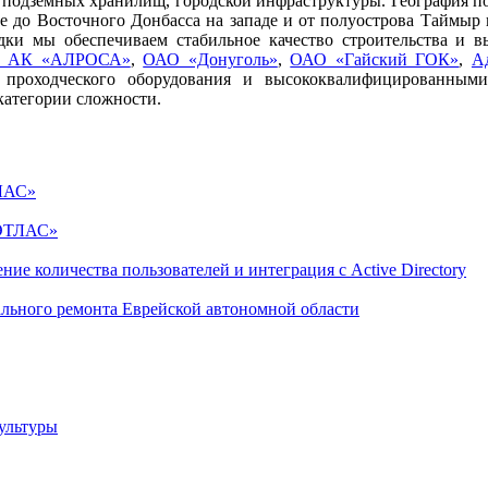
, подземных хранилищ, городской инфраструктуры. География 
е до Восточного Донбасса на западе и от полуострова Таймыр 
дки мы обеспечиваем стабильное качество строительства и в
 АК «АЛРОСА»
,
ОАО «Донуголь»
,
ОАО «Гайский ГОК»
,
А
о проходческого оборудования и высококвалифицированны
категории сложности.
ТЛАС»
«ЭТЛАС»
 количества пользователей и интеграция с Active Directory
льного ремонта Еврейской автономной области
ультуры