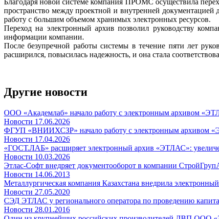
Благодаря новой системе компания ПРОМС осуществила перех
пространство между проектной и внутренней документацией д
работу с большим объемом хранимых электронных ресурсов.
Переход на электронный архив позволил руководству компа
информации компании.
После безупречной работы системы в течение пяти лет рук
расширился, повысилась надежность, и она стала соответствов
Другие новости
ООО «Академлаб» начало работу с электронным архивом «Э
Новости
17.06.2026
ФГУП «ВНИИХСЗР» начало работу с электронным архивом 
Новости
17.04.2026
«ГОСТ.ЛАБ» расширяет электронный архив «ЭТЛАС»: увеличение
Новости
10.03.2026
Этлас-Софт внедряет документооборот в компании СтройГруп
Новости
14.06.2013
Металлургическая компания Казахстана внедрила электронный
Новости
27.05.2020
СЭД ЭТЛАС у регионального оператора по проведению капита
Новости
28.01.2016
Один из крупнейших российских производителей ДВП ООО «