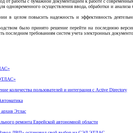
од от работы с бумажной документацией к работе с современны
ля одновременного осуществления ввода, обработки и анализа
нии в целом повысить надежность и эффективность деятельн
оводством было принято решение перейти на последнюю версию
ать последним требованиям систем учета электронных документо
ТЛАС»
«ЭТЛАС»
 количества пользователей и интеграция с Active Directory
Автоматика
 архив Этлас
льного ремонта Еврейской автономной области
Завод ДВП» остановил свой выбор на СЭД ЭТЛАС