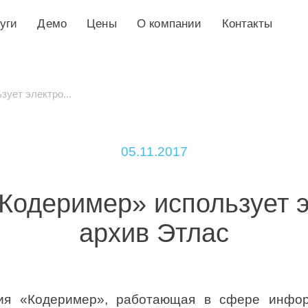
уги
Демо
Цены
О компании
Контакты
ует электро...
05.11.2017
Кодеример» использует 
архив Этлас
ния «Кодеример», работающая в сфере инфор