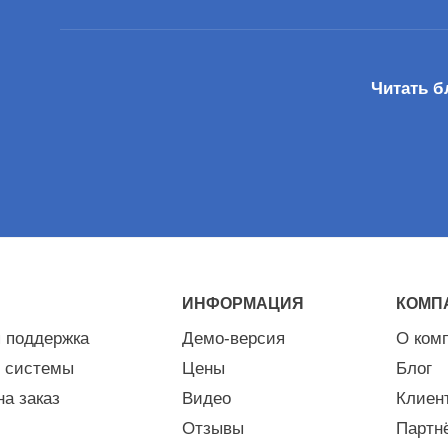
Читать б
ИНФОРМАЦИЯ
КОМП
я поддержка
Демо-версия
О ком
 системы
Цены
Блог
на заказ
Видео
Клиен
Отзывы
Партн