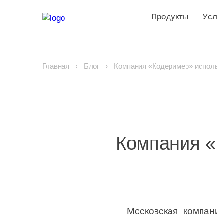
Продукты
Усл
Главная
Блог
Компания «Кодеример» использ
Компания «
Московская компа