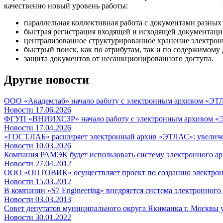
качественно новый уровень работы:
параллельная коллективная работа с документами разных
быстрая регистрация входящей и исходящей документаци
централизованное структурированное хранение электрон
быстрый поиск, как по атрибутам, так и по содержимому 
защита документов от несанкционированного доступа.
Другие новости
ООО «Академлаб» начало работу с электронным архивом «Э
Новости
17.06.2026
ФГУП «ВНИИХСЗР» начало работу с электронным архивом 
Новости
17.04.2026
«ГОСТ.ЛАБ» расширяет электронный архив «ЭТЛАС»: увеличение
Новости
10.03.2026
Компания РАМЭК будет использовать систему электронного 
Новости
27.04.2012
ООО «ОПТОВИК» осуществляет проект по созданию электронн
Новости
15.03.2012
В компании «S7 Engineering» внедряется система электронног
Новости
03.03.2013
Совет депутатов муниципального округа Якиманка г. Москвы 
Новости
30.01.2022