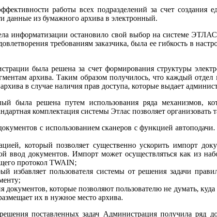
ффективности работы всех подразделений за счет создания 
и данные из бумажного архива в электронный.
ела информатизации остановило свой выбор на системе ЭТЛАС, 
влетворения требованиям заказчика, была ее гибкость в настр
страции была решена за счет формирования структуры электро
гментам архива. Таким образом получилось, что каждый отдел и
архива в случае наличия прав доступа, которые выдает админис
ный была решена путем использования ряда механизмов, ко
тандартная комплектация системы Этлас позволяет организовать т
кументов с использованием сканеров с функцией автоподачи. 
ацией, который позволяет существенно ускорить импорт доку
ой ввод документов. Импорт может осуществляться как из наб
ющего протокол TWAIN;
ый избавляет пользователя системы от решения задачи прави
менту;
 документов, которые позволяют пользователю не думать, куда 
размещает их в нужное место архива.
 решения поставленных задач Администрация получила ряд д