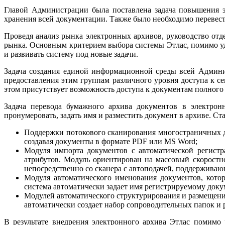
Главой Администрации была поставлена задача повышения э
хранения всей документации. Также было необходимо перевест
Проведя анализ рынка электронных архивов, руководство отд
рынка. Основным критерием выбора системы Этлас, помимо удо
и развивать систему под новые задачи.
Задача создания единой информационной среды всей Админи
предоставления этим группам различного уровня доступа к се
этом присутствует возможность доступа к документам полного 
Задача перевода бумажного архива документов в электрон
пронумеровать, задать имя и разместить документ в архиве. С
Поддержки потокового сканирования многостраничных до
создавая документы в формате PDF или MS Word;
Модуля импорта документов с автоматической регистр
атрибутов. Модуль ориентирован на массовый скоростн
непосредственно со сканера с автоподачей, поддержива
Модуля автоматического именования документов, котор
система автоматически задает имя регистрируемому доку
Модулей автоматического структурирования и размещения
автоматически создает набор сопроводительных папок и 
В результате внедрения электронного архива Этлас помимо