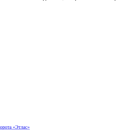
орота «Этлас»