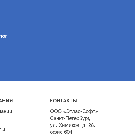
лог
АНИЯ
КОНТАКТЫ
пании
ООО «Этлас-Софт»
Санкт-Петербург,
ул. Химиков, д. 28,
ты
офис 604