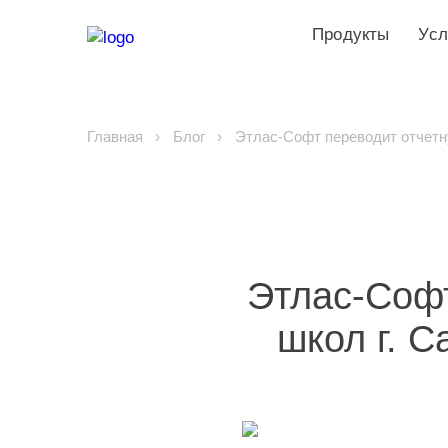
Продукты
Усл
Главная
Блог
Этлас-Софт переводит отчетн
Этлас-Соф
школ г. С