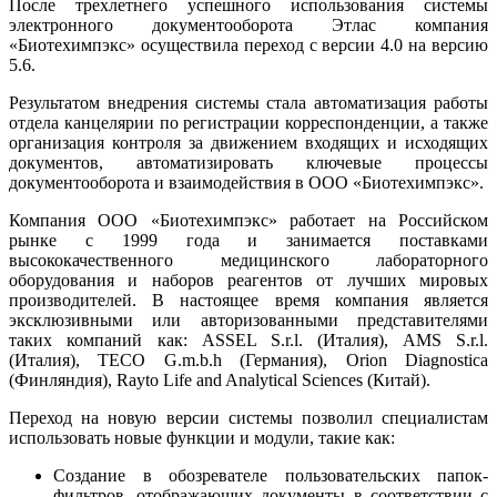
После трехлетнего успешного использования системы
электронного документооборота Этлас компания
«Биотехимпэкс» осуществила переход с версии 4.0 на версию
5.6.
Результатом внедрения системы стала автоматизация работы
отдела канцелярии по регистрации корреспонденции, а также
организация контроля за движением входящих и исходящих
документов, автоматизировать ключевые процессы
документооборота и взаимодействия в ООО «Биотехимпэкс».
Компания ООО «Биотехимпэкс» работает на Российском
рынке с 1999 года и занимается поставками
высококачественного медицинского лабораторного
оборудования и наборов реагентов от лучших мировых
производителей. В настоящее время компания является
эксклюзивными или авторизованными представителями
таких компаний как: ASSEL S.r.l. (Италия), AMS S.r.l.
(Италия), TECO G.m.b.h (Германия), Orion Diagnostica
(Финляндия), Rayto Life and Analytical Sciences (Китай).
Переход на новую версии системы позволил специалистам
использовать новые функции и модули, такие как:
Создание в обозревателе пользовательских папок-
фильтров, отображающих документы в соответствии с