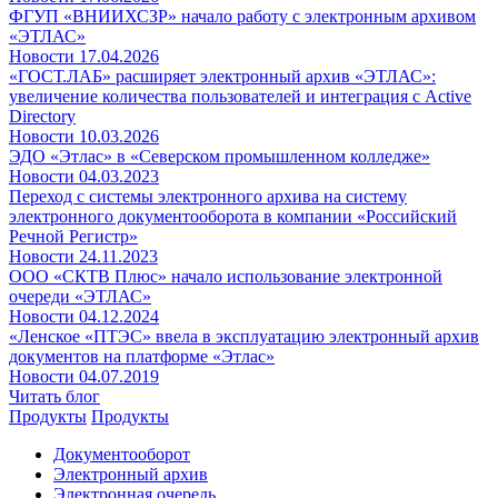
ФГУП «ВНИИХСЗР» начало работу с электронным архивом
«ЭТЛАС»
Новости
17.04.2026
«ГОСТ.ЛАБ» расширяет электронный архив «ЭТЛАС»:
увеличение количества пользователей и интеграция с Active
Directory
Новости
10.03.2026
ЭДО «Этлас» в «Северском промышленном колледже»
Новости
04.03.2023
Переход с системы электронного архива на систему
электронного документооборота в компании «Российский
Речной Регистр»
Новости
24.11.2023
ООО «СКТВ Плюс» начало использование электронной
очереди «ЭТЛАС»
Новости
04.12.2024
«Ленское «ПТЭС» ввела в эксплуатацию электронный архив
документов на платформе «Этлас»
Новости
04.07.2019
Читать блог
Продукты
Продукты
Документооборот
Электронный архив
Электронная очередь