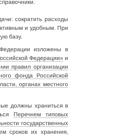
справочники.
ачи: сократить расходы
ективным и удобным. При
ую базу.
 Федерации изложены в
Российской Федерации»
и
нии правил организации
вного фонда Российской
ласти, органах местного
орые должны храниться в
аться
Перечнем типовых
льности государственных
ием сроков их хранения
,