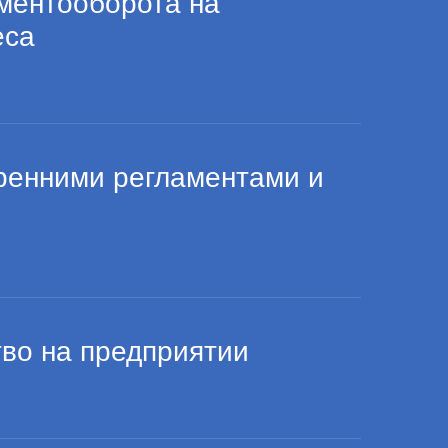
ментооборота на
еса
ренними регламентами и
во на предприятии