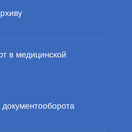
архиву
от в медицинской
 документооборота