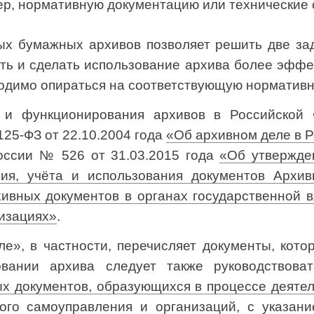
р, нормативную документацию или технические 
х бумажных архивов позволяет решить две зад
ть и сделать использование архива более эфф
одимо опираться на соответствующую нормативн
 и функционирования архивов в Российской
25-ФЗ от 22.10.2004 года
«Об архивном деле в 
оссии № 526 от 31.03.2015 года
«Об утвержде
ния, учёта и использования документов Архи
ивных документов в органах государственной в
изациях»
.
е», в частности, перечисляет документы, кот
овании архива следует также руководствов
х документов, образующихся в процессе деяте
ного самоуправления и организаций, с указан