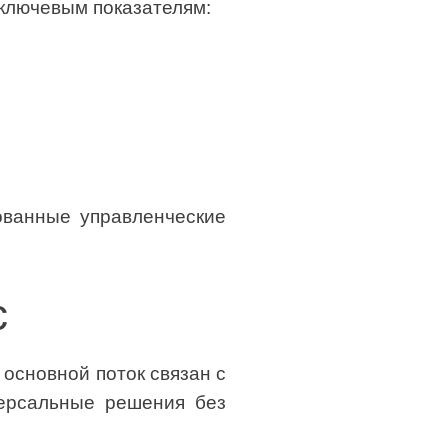
 ключевым показателям:
ованные управленческие
с
основной поток связан с
версальные решения без