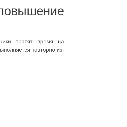
овышение
дники тратят время на
выполняется повторно из-